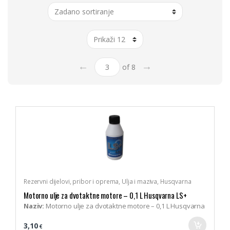
←
→
of 8
Rezervni dijelovi, pribor i oprema
,
Ulja i maziva
,
Husqvarna
Motorno ulje za dvotaktne motore – 0,1 L Husqvarna LS+
Naziv:
Motorno ulje za dvotaktne motore – 0,1 L Husqvarna
LS+
3,10
€
Br. artikla:
210169