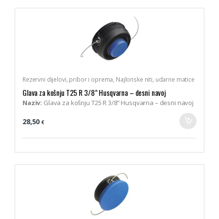
Rezervni dijelovi, pribor i oprema
,
Najlonske niti, udarne matice
i glave trimera
,
Husqvarna
Glava za košnju T25 R 3/8” Husqvarna – desni navoj
Naziv:
Glava za košnju T25 R 3/8” Husqvarna – desni navoj
Br. artikla:
531 00 92-78, 578 44 60-01
28,50
€
Opis:
Poluautomatska glava sa Tap’n funkcijom. Flaks se
izvlači automatski kada se glava pritisne na zemlju.
Preporučena debljina flaksa 2,0 mm. Dijelovi glave flaksa
mogu se zamijeniti svaki za sebe. Za trimere sa
zakrivljenom osovinom.
Pristaje na:
Husqvarna 122C, 124C
Pakiranje:
1 komad