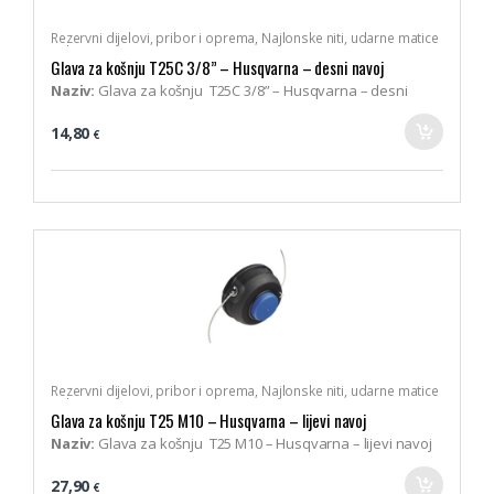
Rezervni dijelovi, pribor i oprema
,
Najlonske niti, udarne matice
i glave trimera
,
Husqvarna
Glava za košnju T25C 3/8” – Husqvarna – desni navoj
Naziv:
Glava za košnju T25C 3/8” – Husqvarna – desni
navoj
14,80
€
Br. artikla:
210025
Opis:
Glava za košnju s dvije najlonske niti preporučene
debljine 2,0 – 2,4 mm. Za trimere s zakrivljenom osovinom.
Namještanje pritiskom poklopca glave (polu-automatska
glava). Zamjenjivi svi dijelovi glave. Za košnju trave i čišćenje
slabije vegetacije. (578 44 59-01)
Pristaje na:
Husqvarna 122C, 124C
Pakiranje:
1 komad
Rezervni dijelovi, pribor i oprema
,
Najlonske niti, udarne matice
i glave trimera
,
Husqvarna
Glava za košnju T25 M10 – Husqvarna – lijevi navoj
Naziv:
Glava za košnju T25 M10 – Husqvarna – lijevi navoj
Br. artikla:
221506
27,90
€
Opis:
Glava za košnju s dvije najlonske niti preporučene