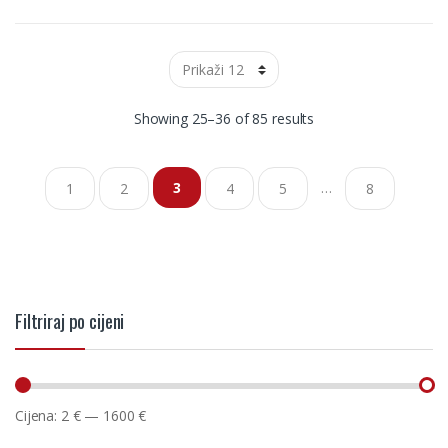
ravnom osovinom. Namještanje pritiskom poklopca glave
(polu-automatska glava). Otvorena čahura flaksa
omogućuje lagano punjenje. Zamjenjivi svi dijelovi glave. Za
košnju trave i čišćenje slabije vegetacije. (578 44 66-01)
Pristaje na:
Husqvarna 135R, 143R, 143R-II, 235R, 235R-II,
236R, 333R, 333RJ, 335FR, 335Lx, 335RJx, 335Rx, 535LS, 535Rx,
Showing 25–36 of 85 results
543RS, 553RBx
Pakiranje:
1 komad
…
3
1
2
4
5
8
Filtriraj po cijeni
Cijena:
2 €
—
1600 €