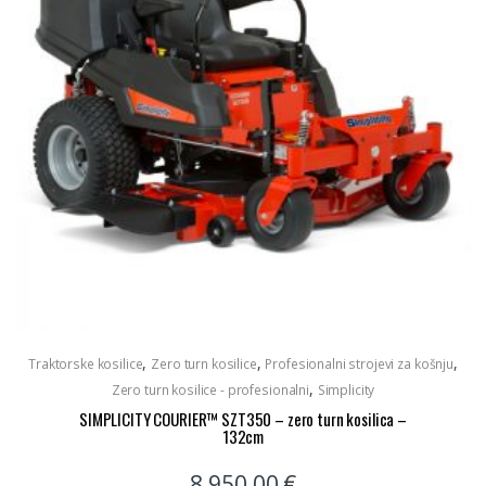
,
,
,
Traktorske kosilice
Zero turn kosilice
Profesionalni strojevi za košnju
,
Zero turn kosilice - profesionalni
Simplicity
SIMPLICITY COURIER™ SZT350 – zero turn kosilica –
132cm
8.950,00
€