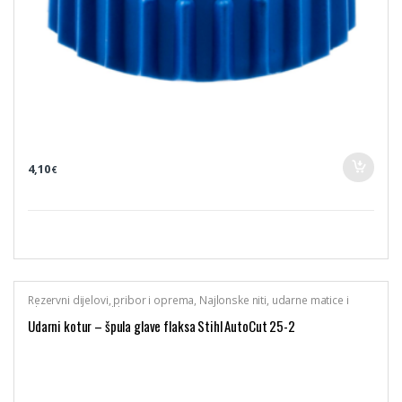
4,10
€
Rezervni dijelovi, pribor i oprema
,
Najlonske niti, udarne matice i
glave trimera
,
Stihl
Udarni kotur – špula glave flaksa Stihl AutoCut 25-2