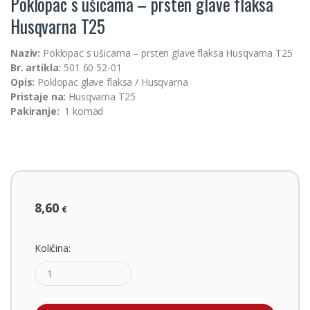
Poklopac s ušicama – prsten glave flaksa
Husqvarna T25
Naziv:
Poklopac s ušicama – prsten glave flaksa Husqvarna T25
Br. artikla:
501 60 52-01
Opis:
Poklopac glave flaksa / Husqvarna
Pristaje na:
Husqvarna T25
Pakiranje:
1 komad
8,60
€
Količina: