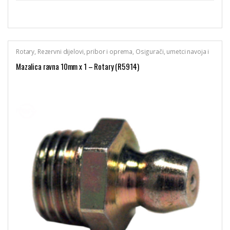
Rotary
,
Rezervni dijelovi, pribor i oprema
,
Osigurači, umetci navoja i
mazalice
Mazalica ravna 10mm x 1 – Rotary (R5914)