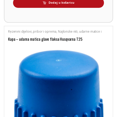
Dodaj u košaricu
Rezervni dijelovi, pribor i oprema
,
Najlonske niti, udarne matice i
glave trimera
,
Husqvarna
Kapa – udarna matica glave flaksa Husqvarna T25