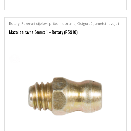
Rotary
,
Rezervni dijelovi, pribor i oprema
,
Osigurači, umetci navoja i
mazalice
Mazalica ravna 6mm x 1 – Rotary (R5910)