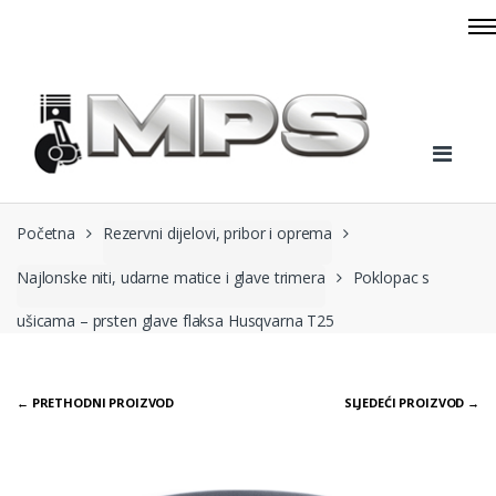
Skip to navigation
Skip to content
Početna
Rezervni dijelovi, pribor i oprema
Najlonske niti, udarne matice i glave trimera
Poklopac s
ušicama – prsten glave flaksa Husqvarna T25
← PRETHODNI PROIZVOD
SLJEDEĆI PROIZVOD →