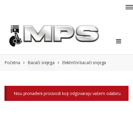
Skip to navigation
Skip to content
Početna
Bacači snijega
Električni bacači snijega
Nisu pronađeni proizvodi koji odgovaraju vašem odabiru.