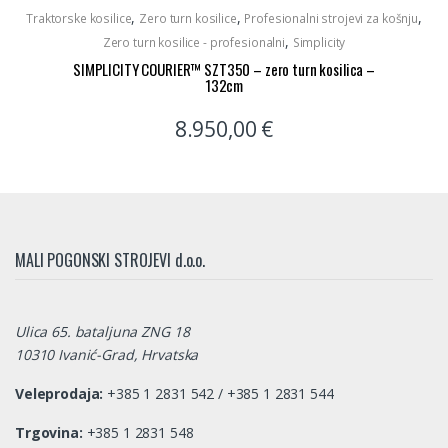
,
,
,
Traktorske kosilice
Zero turn kosilice
Profesionalni strojevi za košnju
,
Zero turn kosilice - profesionalni
Simplicity
SIMPLICITY COURIER™ SZT350 – zero turn kosilica –
132cm
8.950,00
€
MALI POGONSKI STROJEVI d.o.o.
Ulica 65. bataljuna ZNG 18
10310 Ivanić-Grad, Hrvatska
Veleprodaja:
+385 1 2831 542 / +385 1 2831 544
Trgovina:
+385 1 2831 548