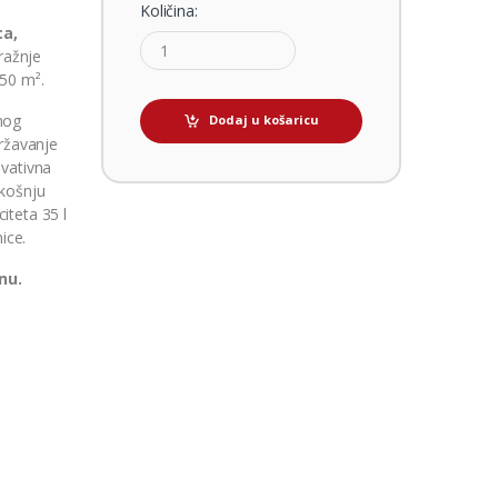
Količina:
ca,
ražnje
250 m².
nog
Dodaj u košaricu
državanje
ovativna
 košnju
iteta 35 l
ice.
nu.