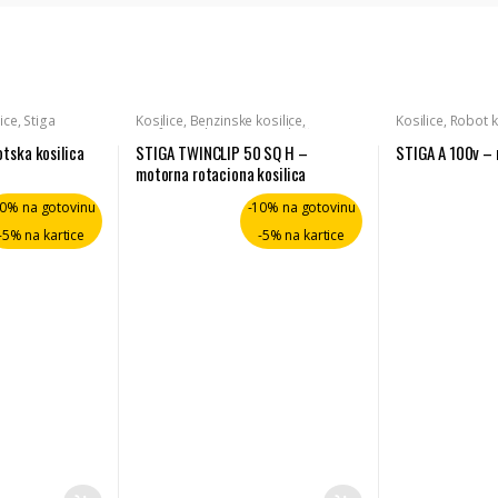
ice
,
Stiga
Kosilice
,
Benzinske kosilice
,
Kosilice
,
Robot k
Profesionalni strojevi za košnju
,
Kosilice - profesionalne
,
Stiga
tska kosilica
STIGA TWINCLIP 50 SQ H –
STIGA A 100v – 
motorna rotaciona kosilica
10% na gotovinu
-10% na gotovinu
-5% na kartice
-5% na kartice