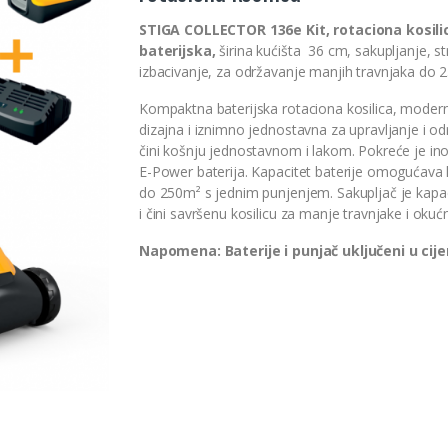
STIGA COLLECTOR 136e Kit, rotaciona kosili
baterijska,
širina kućišta 36 cm, sakupljanje, st
izbacivanje, za održavanje manjih travnjaka do 
Kompaktna baterijska rotaciona kosilica, moder
dizajna i iznimno jednostavna za upravljanje i o
čini košnju jednostavnom i lakom. Pokreće je in
E-Power baterija. Kapacitet baterije omogućava
do 250m² s jednim punjenjem. Sakupljač je kapac
i čini savršenu kosilicu za manje travnjake i okućn
Napomena: Baterije i punjač uključeni u cije