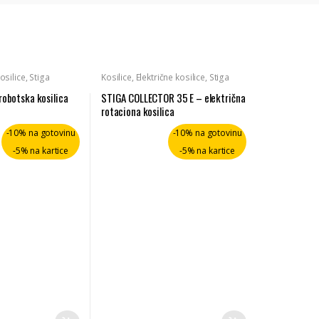
osilice
,
Stiga
Kosilice
,
Električne kosilice
,
Stiga
robotska kosilica
STIGA COLLECTOR 35 E – električna
rotaciona kosilica
-10% na gotovinu
-10% na gotovinu
-5% na kartice
-5% na kartice