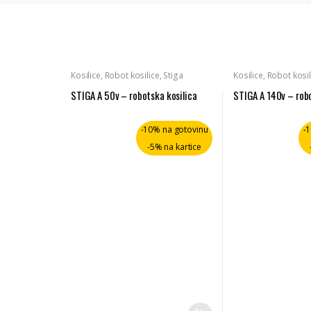
Kosilice
,
Robot kosilice
,
Stiga
Kosilice
,
Robot kosil
STIGA A 50v – robotska kosilica
STIGA A 140v – robo
-10% na gotovinu
-
-5% na kartice