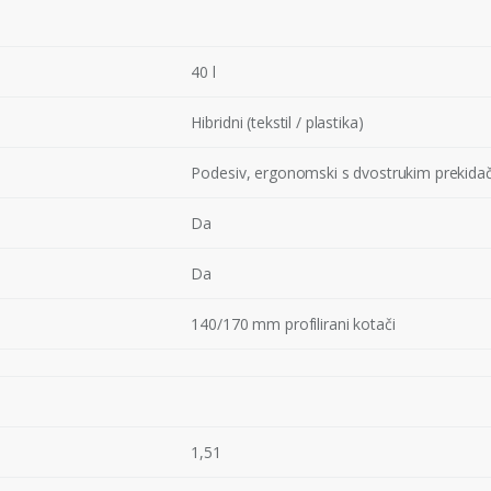
40 l
Hibridni (tekstil / plastika)
Podesiv, ergonomski s dvostrukim prekid
Da
Da
140/170 mm profilirani kotači
1,51