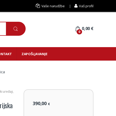
Vaše narudžbe
Vaš profil
0,00
€
0
ONTAKT
ZAPOŠLJAVANJE
ica
ki uređaji
,
390,00
ijska
€