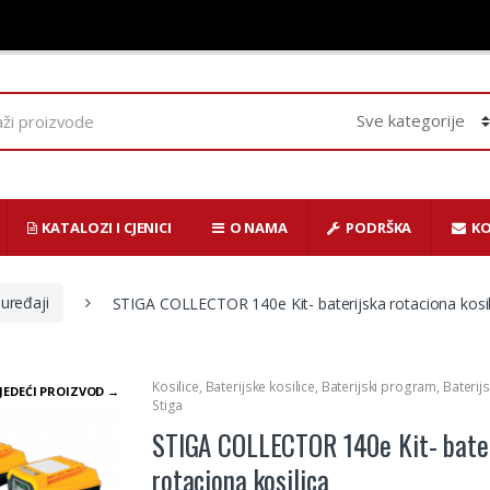
KATALOZI I CJENICI
O NAMA
PODRŠKA
K
 uređaji
STIGA COLLECTOR 140e Kit- baterijska rotaciona kosil
Kosilice
,
Baterijske kosilice
,
Baterijski program
,
Baterijs
JEDEĆI PROIZVOD →
Stiga
STIGA COLLECTOR 140e Kit- bater
rotaciona kosilica