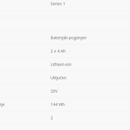
Series 1
Baterijski pogonjen
2 x 4 Ah
Lithium-ion
Uključen
20V
ije
144 Wh
2