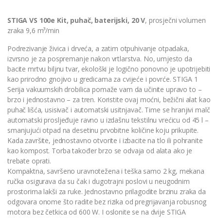
STIGA VS 100e Kit, puhač, baterijski, 20 V
, prosječni volumen
zraka 9,6 m³/min
Podrezivanje živica i drveća, a zatim otpuhivanje otpadaka,
izvrsno je za pospremanje nakon vrtlarstva. No, umjesto da
bacite mrtvu biljnu tvar, ekološki je logično ponovno je upotrijebiti
kao prirodno gnojivo u gredicama za cvijeće i povrće. STIGA 1
Serija vakuumskih drobilica pomaže vam da učinite upravo to –
brzo i jednostavno – za tren. Koristite ovaj moćni, bežični alat kao
puhač lišća, usisivač i automatski usitnjavač. Time se hranjivi malč
automatski prosljeđuje ravno u izdašnu tekstilnu vrećicu od 45 l –
smanjujući otpad na desetinu prvobitne količine koju prikupite.
Kada završite, jednostavno otvorite i izbacite na tlo ili pohranite
kao kompost. Torba također brzo se odvaja od alata ako je
trebate oprati.
Kompaktna, savršeno uravnotežena i teška samo 2 kg, mekana
ručka osigurava da su čak i dugotrajni poslovi u neugodnim
prostorima lakši za ruke. Jednostavno prilagodite brzinu zraka da
odgovara onome što radite bez rizika od pregrijavanja robusnog
motora bez četkica od 600 W. I oslonite se na dvije STIGA