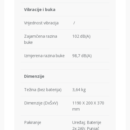
Vibracije i buka
Vrijednost vibracija
/
Zajamčena razina
102 dB(A)
buke
Izmjerena razina buke
98,7 dB(A)
Dimenzije
Težina (bez baterija)
3,64 kg
Dimenzije (DxŠxV)
1190 X 200 X 370
mm
Pakiranje
Uređaj; Baterije
2x 2Ah; Punjač