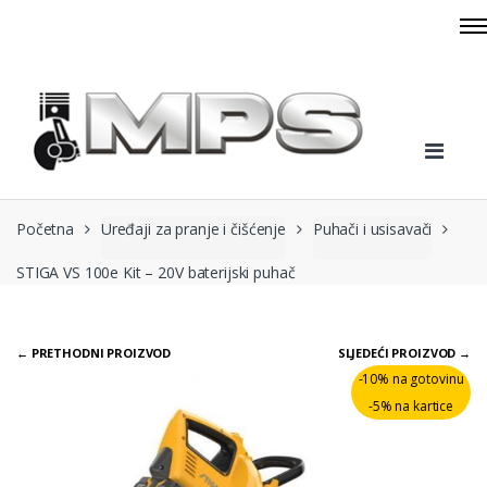
Skip to navigation
Skip to content
Početna
Uređaji za pranje i čišćenje
Puhači i usisavači
STIGA VS 100e Kit – 20V baterijski puhač
← PRETHODNI PROIZVOD
SLJEDEĆI PROIZVOD →
-10% na gotovinu
-5% na kartice