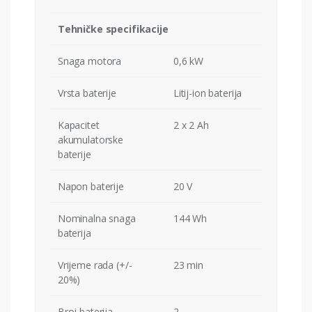
Tehničke specifikacije
Snaga motora
0,6 kW
Vrsta baterije
Litij-ion baterija
Kapacitet
2 x 2 Ah
akumulatorske
baterije
Napon baterije
20 V
Nominalna snaga
144 Wh
baterija
Vrijeme rada (+/-
23 min
20%)
Broj baterija
2