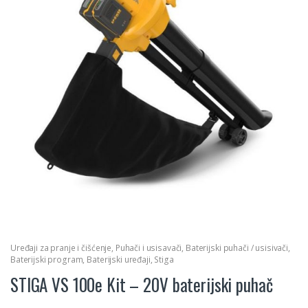
Uređaji za pranje i čišćenje
,
Puhači i usisavači
,
Baterijski puhači / usisivači
,
Baterijski program
,
Baterijski uređaji
,
Stiga
STIGA VS 100e Kit – 20V baterijski puhač