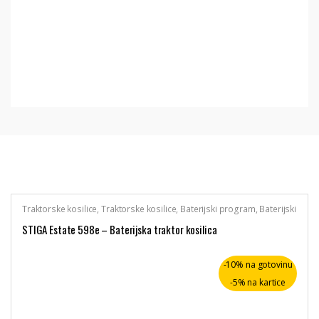
Traktorske kosilice
,
Traktorske kosilice
,
Baterijski program
,
Baterijski
uređaji
,
Stiga
STIGA Estate 598e – Baterijska traktor kosilica
-10% na gotovinu
-5% na kartice