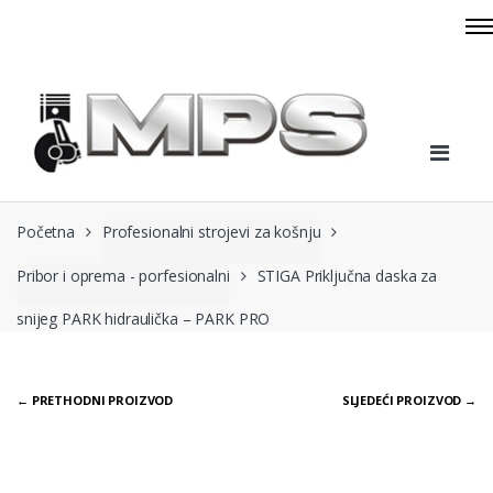
Skip to navigation
Skip to content
Početna
Profesionalni strojevi za košnju
Pribor i oprema - porfesionalni
STIGA Priključna daska za
snijeg PARK hidraulička – PARK PRO
← PRETHODNI PROIZVOD
SLJEDEĆI PROIZVOD →