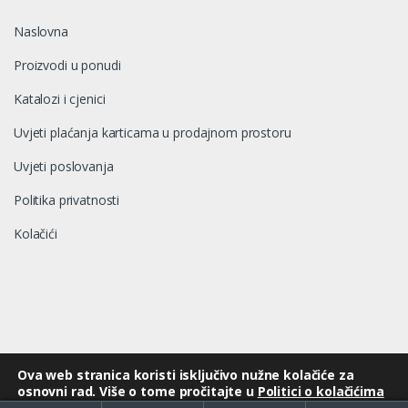
Naslovna
Proizvodi u ponudi
Katalozi i cjenici
Uvjeti plaćanja karticama u prodajnom prostoru
Uvjeti poslovanja
Politika privatnosti
Kolačići
Ova web stranica koristi isključivo nužne kolačiće za
©
MALI POGONSKI STROJEVI d.o.o.
osnovni rad. Više o tome pročitajte u
Politici o kolačićima