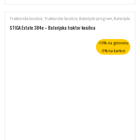
Traktorske kosilice
,
Traktorske kosilice
,
Baterijski program
,
Baterijski
uređaji
,
Stiga
STIGA Estate 384e – Baterijska traktor kosilica
-10% na gotovinu
-5% na kartice