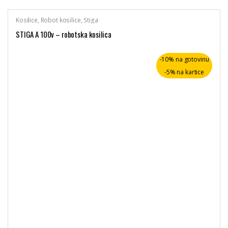
Kosilice
,
Robot kosilice
,
Stiga
STIGA A 100v – robotska kosilica
-10% na gotovinu
-5% na kartice