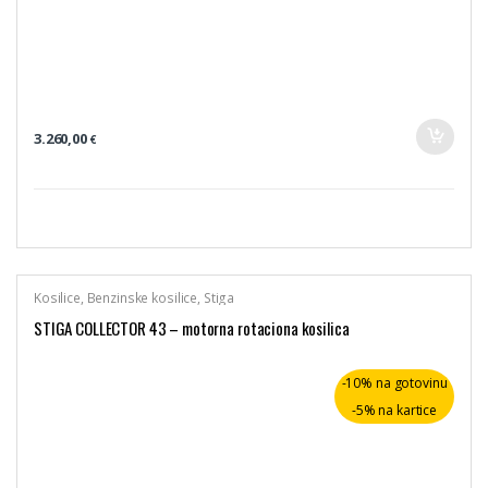
3.260,00
€
Kosilice
,
Benzinske kosilice
,
Stiga
STIGA COLLECTOR 43 – motorna rotaciona kosilica
-10% na gotovinu
-5% na kartice