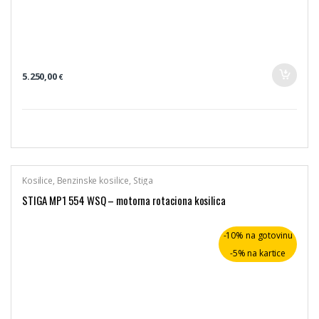
5.250,00
€
Kosilice
,
Benzinske kosilice
,
Stiga
STIGA MP1 554 WSQ – motorna rotaciona kosilica
-10% na gotovinu
-5% na kartice