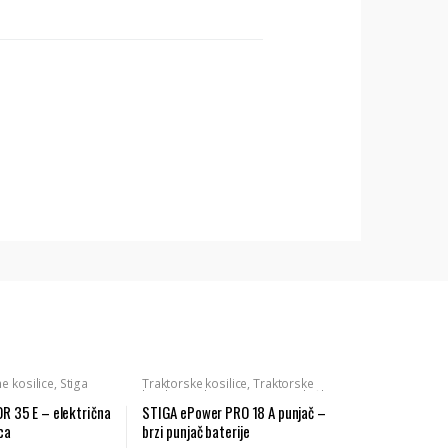
ne kosilice
,
Stiga
Traktorske kosilice
,
Traktorske
kosilice
,
Pribor i oprema sjedećih
kosilica
,
Baterijski program
,
 35 E – električna
STIGA ePower PRO 18 A punjač –
Baterijski uređaji
,
Stiga
ca
brzi punjač baterije