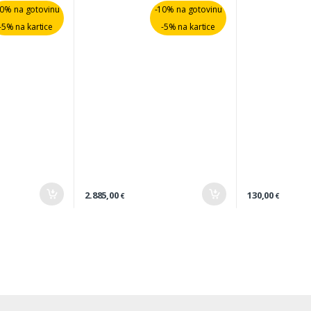
10% na gotovinu
-10% na gotovinu
-5% na kartice
-5% na kartice
2.885,00
130,00
€
€