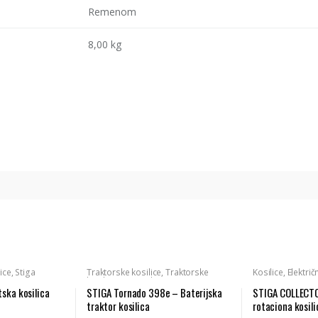
Remenom
8,00 kg
ice
,
Stiga
Traktorske kosilice
,
Traktorske
Kosilice
,
Električ
kosilice
,
Baterijski program
,
Baterijski uređaji
,
Stiga
ska kosilica
STIGA Tornado 398e – Baterijska
STIGA COLLECTOR
traktor kosilica
rotaciona kosili