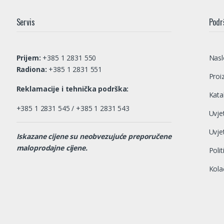
Servis
Podr
Prijem:
+385 1 2831 550
Nasl
Radiona:
+385 1 2831 551
Proi
Reklamacije i tehnička podrška:
Katal
+385 1 2831 545 / +385 1 2831 543
Uvje
Uvje
Iskazane cijene su neobvezujuće preporučene
maloprodajne cijene.
Polit
Kolač