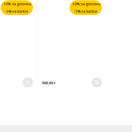
-10% na gotovinu
-10% na gotovinu
-5% na kartice
-5% na kartice
365,00
€