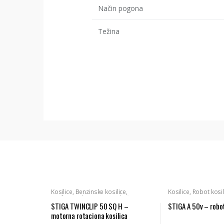
Način pogona
Težina
Kosilice
,
Benzinske kosilice
,
Kosilice
,
Robot kosil
Profesionalni strojevi za košnju
,
Kosilice - profesionalne
,
Stiga
STIGA TWINCLIP 50 SQ H –
STIGA A 50v – robot
motorna rotaciona kosilica