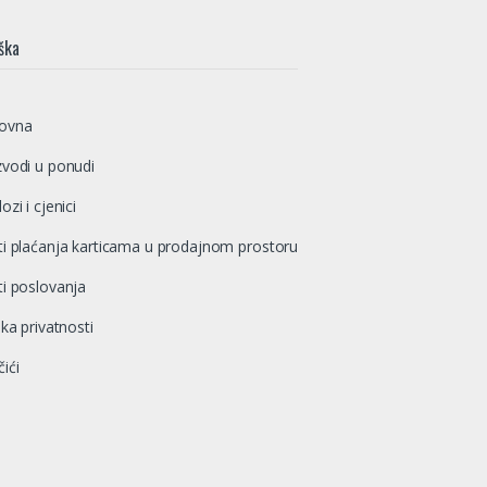
ška
ovna
zvodi u ponudi
ozi i cjenici
ti plaćanja karticama u prodajnom prostoru
ti poslovanja
ika privatnosti
ići