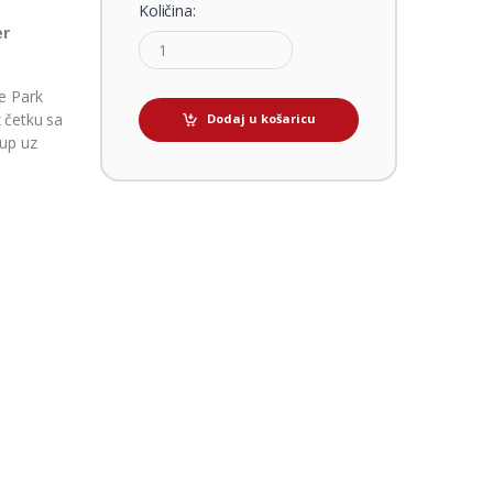
Količina:
er
e Park
z četku sa
Dodaj u košaricu
tup uz