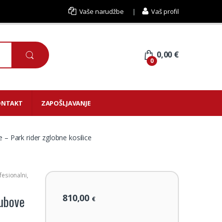
Vaše narudžbe
Vaš profil
0,00
€
0
ONTAKT
ZAPOŠLJAVANJE
 – Park rider zglobne kosilice
fesionalni
,
810,00
rubove
€