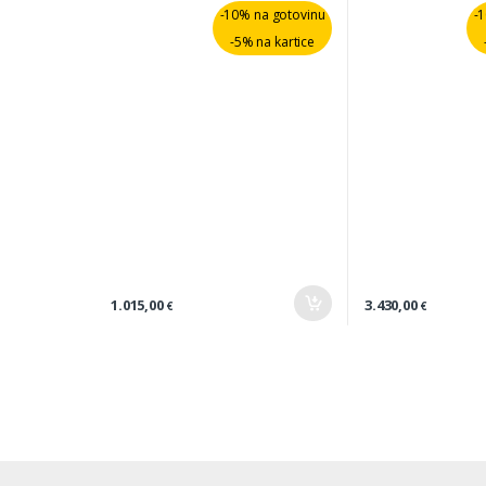
-10% na gotovinu
-
-5% na kartice
1.015,00
3.430,00
€
€