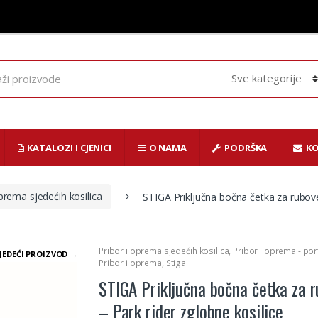
KATALOZI I CJENICI
O NAMA
PODRŠKA
K
oprema sjedećih kosilica
STIGA Priključna bočna četka za rubove
Pribor i oprema sjedećih kosilica
,
Pribor i oprema - por
JEDEĆI PROIZVOD →
Pribor i oprema
,
Stiga
STIGA Priključna bočna četka za 
– Park rider zglobne kosilice