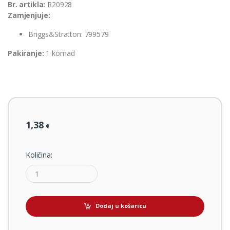
Br. artikla:
R20928
Zamjenjuje:
Briggs&Stratton: 799579
Pakiranje:
1 komad
1,38
€
Količina:
Dodaj u košaricu