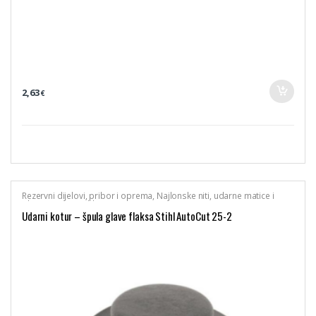
2,63
€
Rezervni dijelovi, pribor i oprema
,
Najlonske niti, udarne matice i
glave trimera
,
Stihl
Udarni kotur – špula glave flaksa Stihl AutoCut 25-2