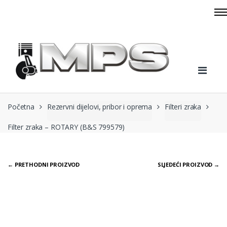
Skip to navigation
Skip to content
Početna
Rezervni dijelovi, pribor i oprema
Filteri zraka
Filter zraka – ROTARY (B&S 799579)
← PRETHODNI PROIZVOD
SLJEDEĆI PROIZVOD →