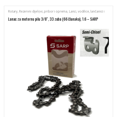
Rotary
,
Rezervni dijelovi, pribor i oprema
,
Lanci, vodilice, lančanici i
turpije za motorne pile
Lanac za motornu pilu 3/8″, 33 zuba (66 članaka), 1.6 – SARP