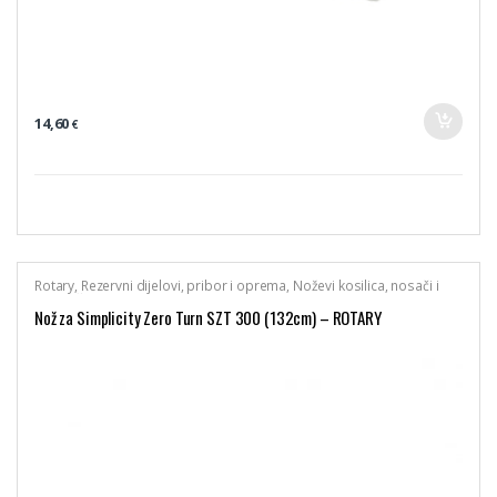
14,60
€
Rotary
,
Rezervni dijelovi, pribor i oprema
,
Noževi kosilica, nosači i
vijci noževa
Nož za Simplicity Zero Turn SZT 300 (132cm) – ROTARY