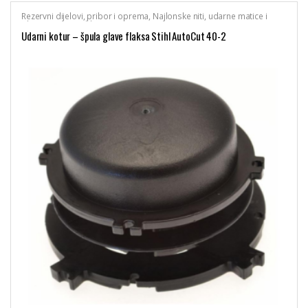
Rezervni dijelovi, pribor i oprema
,
Najlonske niti, udarne matice i
glave trimera
,
Stihl
Udarni kotur – špula glave flaksa Stihl AutoCut 40-2