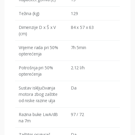
Težina (kg)
129
Dimenzije D x Š x V
84 x 57 x 63
(cm)
Vrijeme rada pri 50%
7h 5min
opterećenja
Potrošnja pri 50%
2.12 l/h
opterećenja
Sustav isključivanja
Da
motora zbog zaštite
od niske razine ulja
Razina buke LwA/dB
97 / 72
na 7m
Zaštitni osigurač
Da