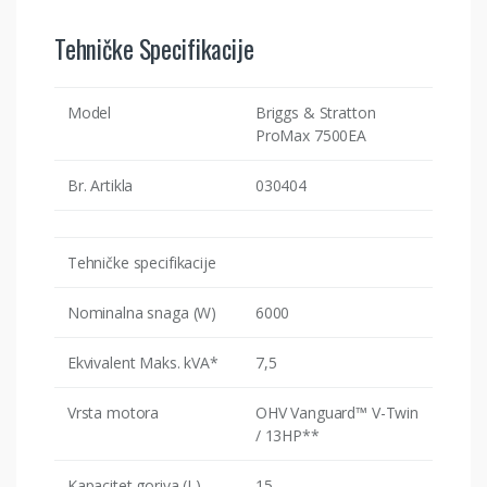
Tehničke Specifikacije
Model
Briggs & Stratton
ProMax 7500EA
Br. Artikla
030404
Tehničke specifikacije
Nominalna snaga (W)
6000
Ekvivalent Maks. kVA*
7,5
Vrsta motora
OHV Vanguard™ V-Twin
/ 13HP**
Kapacitet goriva (L)
15