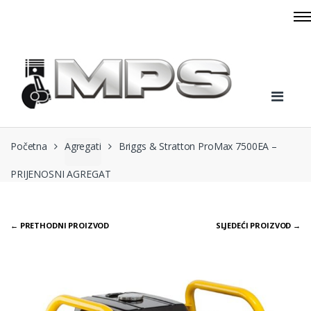
Skip to navigation
Skip to content
Početna
Agregati
Briggs & Stratton ProMax 7500EA –
PRIJENOSNI AGREGAT
← PRETHODNI PROIZVOD
SLJEDEĆI PROIZVOD →