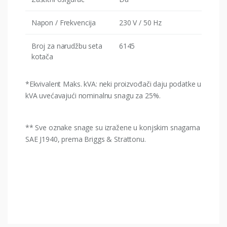
Napon / Frekvencija
230 V / 50 Hz
Broj za narudžbu seta
6145
kotača
*Ekvivalent Maks. kVA: neki proizvođači daju podatke u
kVA uvećavajući nominalnu snagu za 25%.
** Sve oznake snage su izražene u konjskim snagama
SAE J1940, prema Briggs & Strattonu.