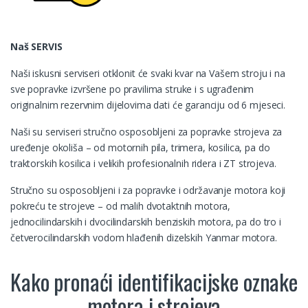
Naš SERVIS
Naši iskusni serviseri otklonit će svaki kvar na Vašem stroju i na
sve popravke izvršene po pravilima struke i s ugrađenim
originalnim rezervnim dijelovima dati će garanciju od 6 mjeseci.
Naši su serviseri stručno osposobljeni za popravke strojeva za
uređenje okoliša – od motornih pila, trimera, kosilica, pa do
traktorskih kosilica i velikih profesionalnih ridera i ZT strojeva.
Stručno su osposobljeni i za popravke i održavanje motora koji
pokreću te strojeve – od malih dvotaktnih motora,
jednocilindarskih i dvocilindarskih benziskih motora, pa do tro i
četverocilindarskih vodom hlađenih dizelskih Yanmar motora.
Kako pronaći identifikacijske oznake
motora i strojeva